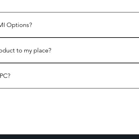
MI Options?
ve any third-party EMI service like Bajaj or Home Credit. 
roduct to my place?
eliver your product to your door-steps.
 PC?
PC. Please contact us for more details.