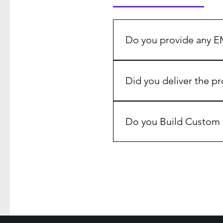
Do you provide any E
Unfortunately we don't ha
Selected Credit Cards.
Did you deliver the p
Yes definitely! We will d
Do you Build Custom
Yes, We build all type of 