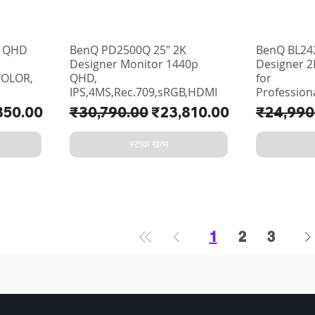
K QHD
BenQ PD2500Q 25" 2K
BenQ BL242
Designer Monitor 1440p
Designer 2
COLOR,
QHD,
for
IPS,4MS,Rec.709,sRGB,HDMI
Profession
ूल्य
नियमित मूल्य
बिक्री मूल्य
नियमित मूल्
850.00
₹30,790.00
₹23,810.00
₹24,990
स्टाक खत्म
1
2
3
सं