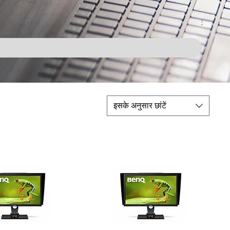
BenQ S
नियमित 
₹1,54
इसके अनुसार छांटें