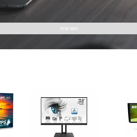
or Adobe RGB ,Rec. 709, DCI-P3
स्टाक खत्म