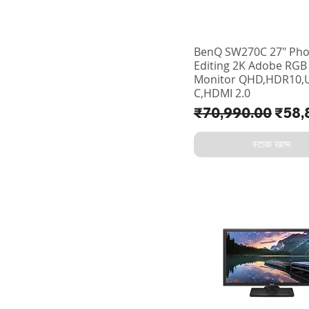
BenQ SW270C 27" Pho
Editing 2K Adobe RGB
Monitor QHD,HDR10,
C,HDMI 2.0
नियमित मूल्य
बिक्री 
₹70,990.00
₹58,
स्टाक खत्म