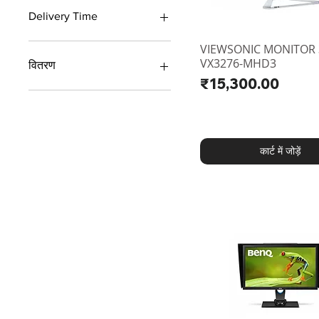
₹11,524
₹1,60,450
Delivery Time
3 - 7 Working Days
VIEWSONIC MONITOR 
VX3276-MHD3
वितरण
मूल्य
₹15,300.00
7 - 14 दिन
कार्ट में जोड़ें