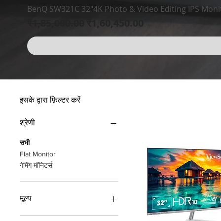
BenQ SW321C 32"4K Photo & Video Editing IPS Monit
नियमित मूल्य
बिक्री मूल्य
₹1,85,000.00
₹1,60,450.00
इसके द्वारा फ़िल्टर करें
श्रेणी
सभी
Flat Monitor
गेमिंग मॉनिटर्स
मूल्य