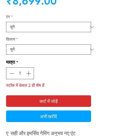
बिक्री
मूल्य
₹8,699.00
मूल्य
रंग
*
वितरण
*
मात्रा
*
स्टॉक में केवल 2 ही शेष हैं
कार्ट में जोड़ें
अभी खरीदें
ए सही और इमर्सिव गेमिंग अनुभव नए एंट