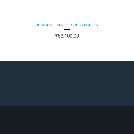
त्वरित दृश्य
VIEWSONIC MINI PC SPC-I50-049-LN
मूल्य
₹53,100.00
सं
ग्र
ह
ण