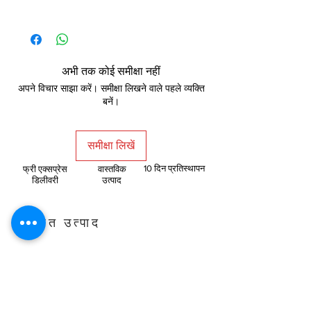
केस विशिष्टता
आयाम
425 (एल) x 190 (डब्ल्यू) x
अभी तक कोई समीक्षा नहीं
462 (एच) मिमी
अपने विचार साझा करें। समीक्षा लिखने वाले पहले व्यक्ति
बनें।
बनाने का
एटीएक्स
कारक
समीक्षा लिखें
सामग्री
एसजीसीसी + प्लास्टिक
10 दिन प्रतिस्थापन
फ्री एक्सप्रेस
वास्तविक
डिलीवरी
उत्पाद
मेनबोर्ड
एटीएक्स, माइक्रो-एटीएक्स,
समर्थन
मिनी-आईटीएक्स
संबंधित उत्पाद
फ्रंट
यूएसबी 3.0 x 1, यूएसबी 2.0
एक्सेस और
x 2 पावर, रीसेट, ऑडियो/
कंट्रोल
माइक
विस्तार और ड्राइव बे