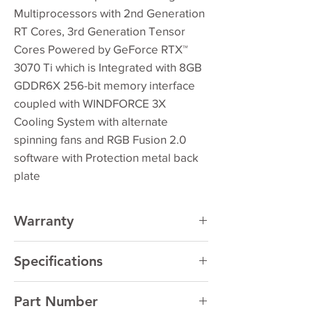
Multiprocessors with 2nd Generation
RT Cores, 3rd Generation Tensor
Cores Powered by GeForce RTX™
3070 Ti which is Integrated with 8GB
GDDR6X 256-bit memory interface
coupled with WINDFORCE 3X
Cooling System with alternate
spinning fans and RGB Fusion 2.0
software with Protection metal back
plate
Warranty
3 Year
Manufacturer Warranty
Specifications
Graphics
GeForce RTX™ 3070 Ti
Part Number