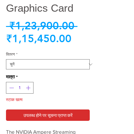
Graphics Card
नियमित
 ₹1,23,900.00 
बिक्री
मूल्य
₹1,15,450.00
मूल्य
वितरण
*
मात्रा
*
स्टाक खत्म
उपलब्ध होने पर सूचना प्राप्त करें
The NVIDIA Ampere Streaming