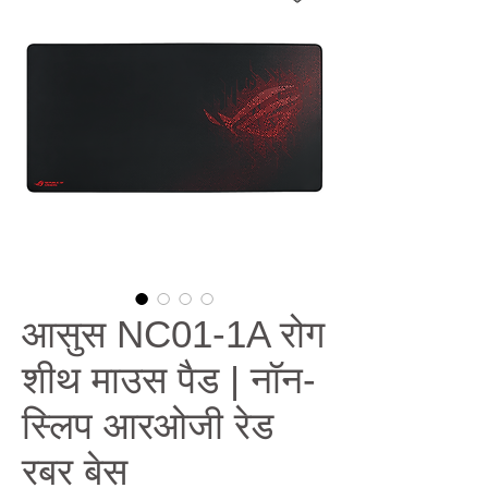
आसुस NC01-1A रोग
शीथ माउस पैड | नॉन-
स्लिप आरओजी रेड
रबर बेस