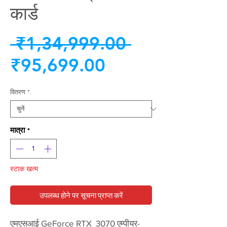
कार्ड
नियमित
 ₹1,34,999.00 
बिक्री
मूल्य
₹95,699.00
मूल्य
वितरण
*
मात्रा
*
स्टाक खत्म
उपलब्ध होने पर सूचना प्राप्त करें
एमएसआई GeForce RTX 3070 एम्पीयर-