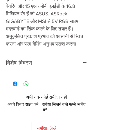
बेयरिंग और 15 एआरजीबी एलईडी के 16.8
मिलियन रंग हैं जो ASUS, ASRock,
GIGABYTE और MSI से 5V RGB सक्षम
मदरबोर्ड को सिंक करने के लिए तैयार हैं।
अनुकूलित प्रकाश प्रभाव को आसानी से स्विच
करना और परम गेमिंग अनुभव प्राप्त करना।
विशेष विवरण
संगतता
इंटेल एलजीए
1200/1156/1155/1151/1150/775
एएमडी एएम4/एफएम2/एफएम1/
एएम3+/एएम3/एएम2+/एएम2
अभी तक कोई समीक्षा नहीं
अपने विचार साझा करें। समीक्षा लिखने वाले पहले व्यक्ति
आयाम
१२२.३ x १२२.३ x ६६.१ मिमी
बनें।
(एल एक्स डब्ल्यू एक्स एच)
हीटसिंक
एल्यूमिनियम फिन्स
समीक्षा लिखें