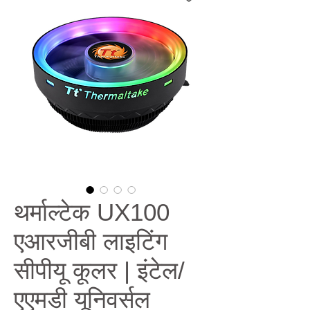
थर्माल्टेक UX100
एआरजीबी लाइटिंग
सीपीयू कूलर | इंटेल/
एएमडी यूनिवर्सल